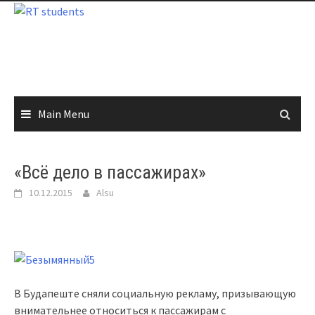
Skip
to
content
Main Menu
«Всё дело в пассажирах»
10.12.2015
Alsu
В Будапеште сняли социальную рекламу, призывающую
внимательнее относиться к пассажирам с