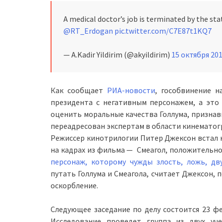
A medical doctor’s job is terminated by the sta
@RT_Erdogan
pic.twitter.com/C7E87t1KQ7
— A.Kadir Yildirim (@akyildirim)
15 октября 20
Как сообщает
РИА-новости
, гособвинение н
президента с негативным персонажем, а это 
оценить моральные качества Голлума, признавш
переадресован экспертам в области кинематог
Режиссер кинотрилогии Питер Джексон встал 
на кадрах из фильма — Смеагол, положительное 
персонаж, которому чужды злость, ложь, д
путать Голлума и Смеагола, считает Джексон,
оскорбление.
Следующее заседание по делу состоится 23 фев
Исследование проведет группа из двух уч