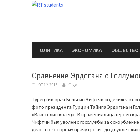
Skip
to
content
ПОЛИТИКА
ЭКОНОМИКА
ОБЩЕСТВО
Сравнение Эрдогана с Голлумо
07.12.2015
Olga
Турецкий врач Бельгин Чифтчи поделился в сво
фото президента Турции Тайипа Эрдогана и Гол
«Властелин колец». Выражения лица героев кр
Чифтчи был уволен с госслужбы за оскорбление
дело, по которому врачу грозит до двух лет ли