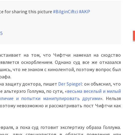
te for sharing this picture
#BilginCiftci
#AKP
15
астаивает на том, что Чифтчи намекал на сходство
является оскорблением. Однако суд все же отказался
ись, что не знаком с кинолентой, поэтому вопрос был
рафа.
на защиту доктора, пишет
Der Spiegel
: он объяснил, что
альтерэго Голлума, по сути, «
весьма веселый и милый
вуличие и попытки манипулировать другими
«. Нельзя
 поэтому невозможно и рассматривать пост Чифтчи как
раля, а пока суд готовит экспертизу образа Голлума.
еных, двух специалистов в области поведения или