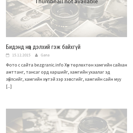
Бидэнд нөөц дэлхий гэж байхгүй
15.12.2015
Gana
Фото с сайта bezgranic.info Хүн төрлөхтөн хамгийн сайхан
амттанг, тансаг орд харшийг, хамгийн ухаалаг эд
зүйлсийг, хамгийн хүчтэй зэр зэвсгийг, хамгийн сайн муу
[...]